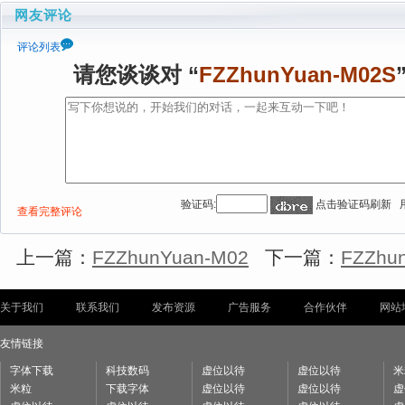
网友评论
评论列表
请您谈谈对 “
FZZhunYuan-M02S
验证码:
点击验证码刷新 
查看完整评论
上一篇：
FZZhunYuan-M02
下一篇：
FZZhu
关于我们
联系我们
发布资源
广告服务
合作伙伴
网站
友情链接
字体下载
科技数码
虚位以待
虚位以待
米
米粒
下载字体
虚位以待
虚位以待
虚