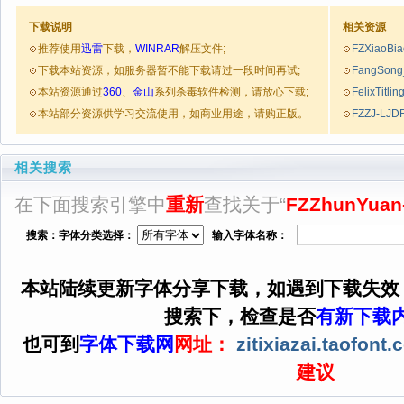
下载说明
相关资源
推荐使用
迅雷
下载，
WINRAR
解压文件;
FZXiaoBi
下载本站资源，如服务器暂不能下载请过一段时间再试;
FangSon
本站资源通过
360
、
金山
系列杀毒软件检测，请放心下载;
FelixTitli
本站部分资源供学习交流使用，如商业用途，请购正版。
FZZJ-LJD
相关搜索
在下面搜索引擎中
重新
查找关于“
FZZhunYuan
搜索：字体分类选择：
输入字体名称：
本站陆续更新字体分享下载，如遇到下载失效
搜索下，检查是否
有新下载
也可到
字体下载网
网址：
zitixiazai.taofont
建议