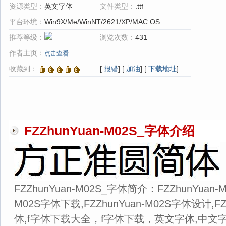
资源类型：
英文字体
文件类型：
.ttf
平台环境：
Win9X/Me/WinNT/2621/XP/MAC OS
推荐等级：
浏览次数：
431
作者主页：
点击查看
收藏到：
[
报错
] [
加油
] [
下载地址
]
FZZhunYuan-M02S_字体介绍
FZZhunYuan-M02S_字体简介：FZZhunYuan-M
M02S字体下载,FZZhunYuan-M02S字体设计,FZ
体,f字体下载大全，f字体下载，英文字体,中文