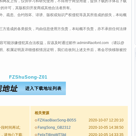
络和网友上传，仅供学习和研究使用，不得用于商业用途，提供下载的字体在下载
者的许可，其版权归开发商或其他合法者所有。
意外、疏忽、合约毁坏、诽谤、版权或知识产权侵犯等及其所造成的损失，本站概
第三方造成的各类损失，均由信息使用方负责，本站概不负责，亦不承担任何法律
能涉嫌侵犯其合法权益，应该及时通过邮件:admin#taofont.com （请以@
证明、权属证明及详细侵权情况证明，我们在收到上述文件后，将会尽快移除被控
FZShuSong-Z01
进入下载地址列表
相关资源
FZXiaoBiaoSong-B05S
2020-10-07 12:20:10
段时间再试;
FangSong_GB2312
2020-10-05 14:38:50
，请放心下载;
FelixTitlingMTStd
2020-10-05 14:33:35