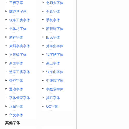
三极字库
北师大字体
陈继世字体
全真字体
锐字工房字体
手机字体
书体坊字体
苏新诗字体
腾祥字体
田氏字体
康熙字典字体
外字集字体
文泉驿字体
我字酷字体
新蒂字体
禹卫字体
造字工房字体
张海山字体
钟齐字体
中研院字体
逐浪字体
字酷堂字体
字体管家字体
其它字体
汉仪字体
QQ字体
华文字体
其他字体