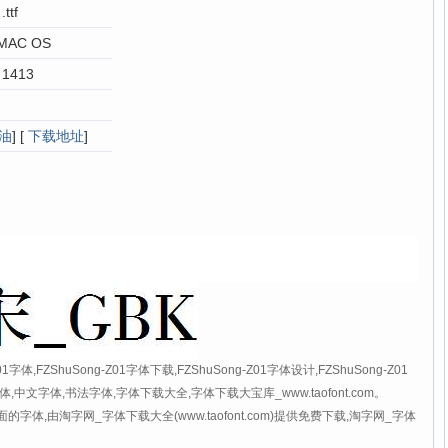
：
.ttf
/MAC OS
：
1413
油
] [
下载地址
]
01字体,FZShuSong-Z01字体下载,FZShuSong-Z01字体设计,FZShuSong-Z01
中文字体,书法字体,字体下载大全,字体下载大宝库_www.taofont.com。
面的字体,由淘字网_字体下载大全(www.taofont.com)提供免费下载,淘字网_字体