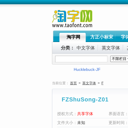
淘字网
方正小标宋
字
分类：
中文字体
英文字体
Hucklebuck-JF
当前位置：
首页
>
英文字体
>
F
FZShuSong-Z01
授权方式：
共享字体
界面语言
文件大小：
未知
更新时间