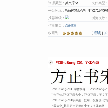
资源类型：
英文字体
文件类型
平台环境：
Win9X/Me/WinNT/2715/XP
推荐等级：
浏览次数
作者主页：
点击查看
收藏到：
[
报错
] [
加
FZShuSong-Z01_字体介绍
FZShuSong-Z01_字体简介：FZShuSong-Z
广告字体,f字体下载大全，f字体下载，英文字体,
FZShuSong-Z01字体是一款用于创意设计方
下载大全_提供更全更新的中英文字体素材。