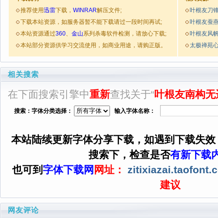
推荐使用
迅雷
下载，
WINRAR
解压文件;
叶根友刀
下载本站资源，如服务器暂不能下载请过一段时间再试;
叶根友蚕
本站资源通过
360
、
金山
系列杀毒软件检测，请放心下载;
叶根友风
本站部分资源供学习交流使用，如商业用途，请购正版。
太极禅苑
相关搜索
在下面搜索引擎中
重新
查找关于“
叶根友南构无
搜索：字体分类选择：
输入字体名称：
本站陆续更新字体分享下载，如遇到下载失效
搜索下，检查是否
有新下载
也可到
字体下载网
网址：
zitixiazai.taofont
建议
网友评论