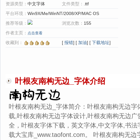
资源类型：
中文字体
文件类型：
.ttf
平台环境：
Win9X/Me/WinNT/2008/XP/MAC OS
推荐等级：
浏览次数：
155
作者主页：
点击查看
收藏到：
[
报错
] [
加油
] [
下载地址
]
叶根友南构无边_字体介绍
叶根友南构无边_字体简介：叶根友南构无边字
载,叶根友南构无边字体设计,叶根友南构无边广
全，叶根友字体下载，英文字体,中文字体,书法
载大宝库_www.taofont.com。 叶根友南