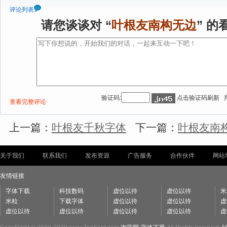
评论列表
请您谈谈对 “
叶根友南构无边
” 的
验证码:
点击验证码刷新 
查看完整评论
上一篇：
叶根友千秋字体
下一篇：
叶根友南
关于我们
联系我们
发布资源
广告服务
合作伙伴
网站
友情链接
字体下载
科技数码
虚位以待
虚位以待
米
米粒
下载字体
虚位以待
虚位以待
虚
虚位以待
虚位以待
虚位以待
虚位以待
虚