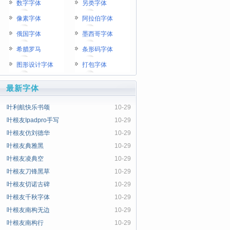
数字字体
另类字体
像素字体
阿拉伯字体
俄国字体
墨西哥字体
希腊罗马
条形码字体
图形设计字体
打包字体
最新字体
叶利航快乐书颂
10-29
叶根友Ipadpro手写
10-29
叶根友仿刘德华
10-29
叶根友典雅黑
10-29
叶根友凌典空
10-29
叶根友刀锋黑草
10-29
叶根友切诺古碑
10-29
叶根友千秋字体
10-29
叶根友南构无边
10-29
叶根友南构行
10-29