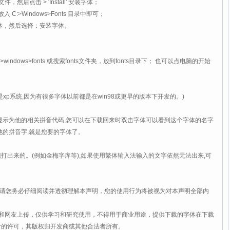
体文件，然后点击 > 'Install' 安装字体；
放入 C:>Windows>Fonts 目录中即可；
双击字体，然后选择：安装字体。
indows>fonts 或搜索fonts文件夹，放到fonts目录下； 也可以点电脑的开始
xp系统,因为有很多字体以前都是在win98或更早的版本下开发的。)
显示为他的相关拼音代码,您可以在下载回来时双击字体可以看到这个字体的名字
他的拼音字,就是您要的字体了。
打出来的。(例如金梅字库等),如果使用繁体输入法输入的文字依然无法出来,可
。
，请您务必仔细阅读并透彻理解本声明，您的使用行为将被视为对本声明全部内
络和网友上传，仅供学习和研究使用，不得用于商业用途，提供下载的字体在下载
者的许可，其版权归开发商或其他合法者所有。