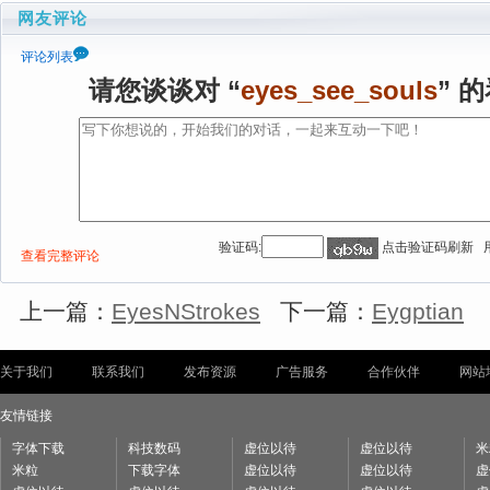
网友评论
评论列表
请您谈谈对 “
eyes_see_souls
” 
验证码:
点击验证码刷新 
查看完整评论
上一篇：
EyesNStrokes
下一篇：
Eygptian
关于我们
联系我们
发布资源
广告服务
合作伙伴
网站
友情链接
字体下载
科技数码
虚位以待
虚位以待
米
米粒
下载字体
虚位以待
虚位以待
虚