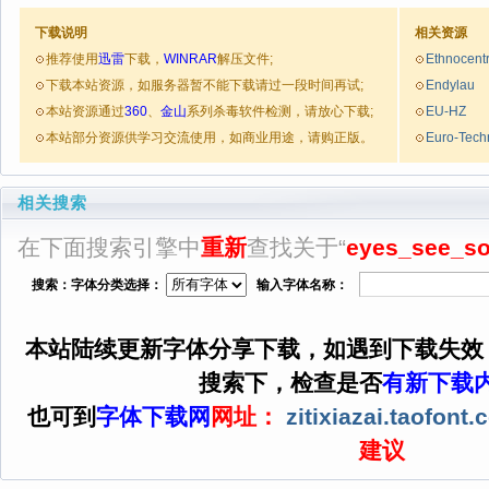
下载说明
相关资源
推荐使用
迅雷
下载，
WINRAR
解压文件;
Ethnocent
下载本站资源，如服务器暂不能下载请过一段时间再试;
Endylau
本站资源通过
360
、
金山
系列杀毒软件检测，请放心下载;
EU-HZ
本站部分资源供学习交流使用，如商业用途，请购正版。
Euro-Tech
相关搜索
在下面搜索引擎中
重新
查找关于“
eyes_see_so
搜索：字体分类选择：
输入字体名称：
本站陆续更新字体分享下载，如遇到下载失效
搜索下，检查是否
有新下载
也可到
字体下载网
网址：
zitixiazai.taofont
建议